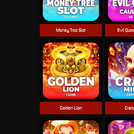
Money Tree Slot
Evil Que
Golden Lion
Craz