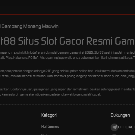
Resmi Gampang Menang Maxwin
Slot88 Situs Slot Gacor Resmi
mpang maxwin klik link daftar untuk mulai bermain game viral 2025. Slot88 saat ini sudah menjad
agmatic Play, Habanero, PG Soft, Microgaming juga wajib anda coba mainkan jika ingin menjadi k
dahan para pemain dengan adanya RTP yang selalu update setiap hari untuk memudahkan anda dala
 resmi, minimal deposit termurah 10rb, transaksi paling lengkap slot deposit dana pulsa, dan ya
erikan. Contohnya yaitu pelayanan yang sopan dan ramah kami berikan sehingga saat member 
kami seluruh game akan diberikan pada jangka waktu yang relatif cepat.
Kategori
Dukungan
Hot Games
OFFICIAL