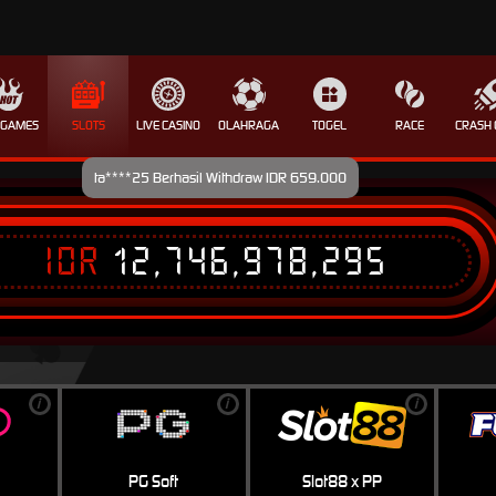
 GAMES
SLOTS
LIVE CASINO
OLAHRAGA
TOGEL
RACE
CRASH
ta****25 Berhasil Withdraw IDR 659.000
IDR
12,746,978,295
i
i
i
a
PG Soft
Slot88 x PP