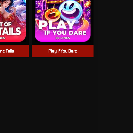
ine Tails
Play If You Dare