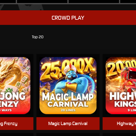
CROWD PLAY
Top 20
g Frenzy
Magic Lamp Carnival
Highway 