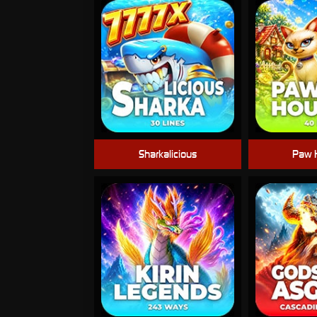
Sharkalicious
Paw 