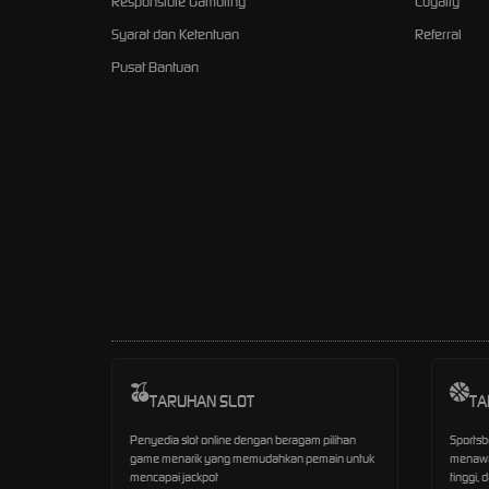
Responsible Gambling
Loyalty
Syarat dan Ketentuan
Referral
Pusat Bantuan
TARUHAN SLOT
TA
Penyedia slot online dengan beragam pilihan
Sportsb
game menarik yang memudahkan pemain untuk
menawar
mencapai jackpot
tinggi,