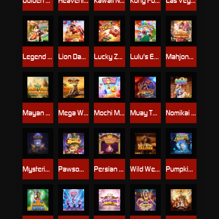
Golden Hatch
Heavenly Sage
Kawaii Neko
Kung Fu Warrior
Las Vegas Party
Legend of the White and Green Snake
Lion Dance Fortune
Lucky Zhu
Lulu's Enchanted Forest
Mahjong Fortune
Mayan Gold Hunt
Mega Wild Safari
Mochi Mochi
Muay Thai Arena
Nomikai Fever
Mysteries of Pandora
Pawsome Xmas
Persian Gems
Wild West Saloon
Pumpkin Night