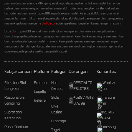
pemain dengan adanya RTP yang selalu update setiap hari untuk memudahkan anda
dalam bermain sekaligus menjadi referensi slot mudah menang hari ini. Banyak sekali
kemudahan bermain di Topslot88 seperti, akses mudah ke situs slot88 resmi, minimal
deposit termurah 10rb, transaksi paling lengkap slot deposit dana pulsa, dan yang paling
menarik yaitu semua game
Slot Gacor
sudah pasti mendapakan kemenangan maxwin.
Situs
Slot
Topslot88 sangat mememtingkan kecepatan dan kualitas yang diberikan.
Contohnya yaitu pelayanan yang sopan dan ramah kami berikan sehingga saat member
bermain situs slot gacor mudah menang kami pastinya merasa nyaman sekali tanpa
gangguan. Dan dengan kecepatan sistem permaian slot gaming kami seluruh game akan
diberikan pada jangka waktu yang relatif cepat.
Kebijaksanaan
Platform
Kategori
Dukungan
Komunitas
Situs Judi Slot
Promosi
Hot
OFFICIALTO
Whatsa
Lengkap
Games
PSLOT88
pp
Loyalty
Responsible
Slots
+62877912
Telegra
Referral
Gambling
07299
m
Live
Syarat dan
Casino
INSTAG
Ketentuan
RAM
Olahraga
Pusat Bantuan
messag
Togel