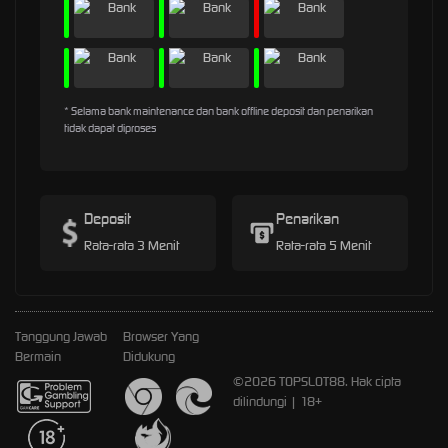
* Selama bank maintenance dan bank offline deposit dan penarikan
tidak dapat diproses
Deposit
Penarikan
Rata-rata 3 Menit
Rata-rata 5 Menit
Tanggung Jawab
Browser Yang
Bermain
Didukung
©2026 TOPSLOT88. Hak cipta
dilindungi | 18+