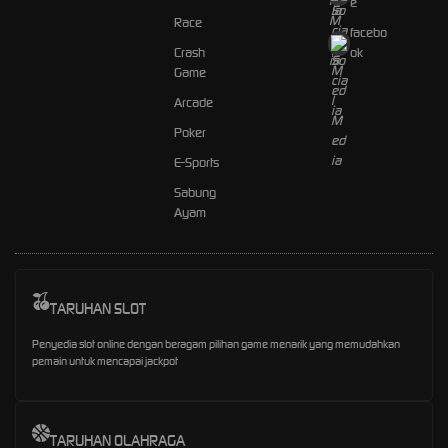
e
Race
facebo
Crash
ok
Game
Arcade
Poker
E-Sports
Sabung
Ayam
TARUHAN SLOT
Penyedia slot online dengan beragam pilihan game menarik yang memudahkan
pemain untuk mencapai jackpot
TARUHAN OLAHRAGA