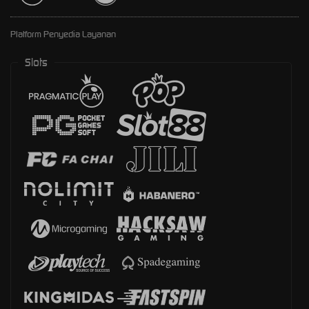
Platform Penyedia Layanan
Slots