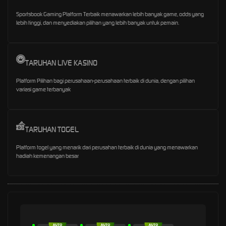
Sportsbook Gaming Platform Terbaik menawarkan lebih banyak game, odds yang
lebih tinggi, dan menyediakan pilihan yang lebih banyak untuk pemain.
TARUHAN LIVE KASINO
Platform Pilihan bagi perusahaan-perusahaan terbaik di dunia, dengan pilihan
variasi game terbanyak
TARUHAN TOGEL
Platform togel yang menarik dari perusahan terbaik di dunia yang menawarkan
hadiah kemenangan besar