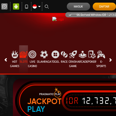
MASUK
DAFTAR
ur****96 Berhasil Withdraw IDR 1.213.
HOT
SLOTS
LIVE
OLAHRAGA
TOGEL
RACE
CRASH
ARCADE
POKER
E-
SABUN
GAMES
CASINO
GAME
SPORTS
AYAM
IDR
12,732,
JACKPOT
PLAY