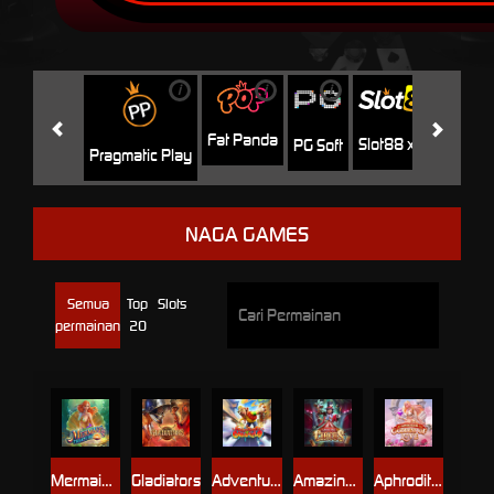
i
i
i
i
i
Facha
Fat Panda
Slot88 x PP
PG Soft
Pragmatic Play
NAGA GAMES
Semua
Top
Slots
permainan
20
Mermaid's Treasure
Gladiators
Adventures Of Caramelo
Amazing Circus
Aphrodite - Goddess of Love