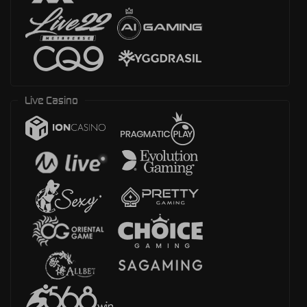
Live Casino