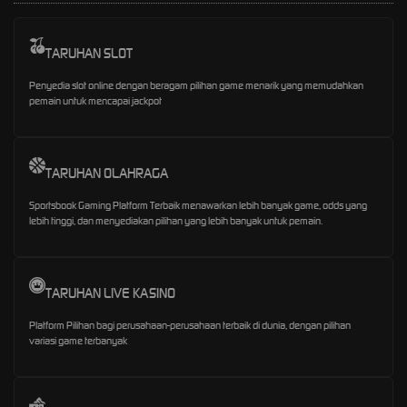
TARUHAN SLOT
Penyedia slot online dengan beragam pilihan game menarik yang memudahkan
pemain untuk mencapai jackpot
TARUHAN OLAHRAGA
Sportsbook Gaming Platform Terbaik menawarkan lebih banyak game, odds yang
lebih tinggi, dan menyediakan pilihan yang lebih banyak untuk pemain.
TARUHAN LIVE KASINO
Platform Pilihan bagi perusahaan-perusahaan terbaik di dunia, dengan pilihan
variasi game terbanyak