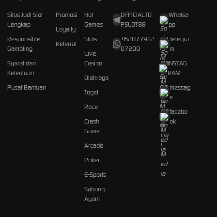
Situs Judi Slot
Promosi
Hot
OFFICIALTO
Whatsa
Lengkap
Games
PSLOT88
pp
Loyalty
Responsible
Slots
+62877912
Telegra
Referral
Gambling
07299
m
Live
Syarat dan
Casino
INSTAG
Ketentuan
RAM
Olahraga
Pusat Bantuan
messag
Togel
e
Race
facebo
Crash
ok
Game
Arcade
Poker
E-Sports
Sabung
Ayam