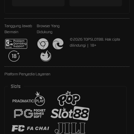
Tanggung Jawab
Browser Yang
Bermain
Didukung
©2026 TOPSLOT88. Hak cipta
dilindungi | 18+
Platform Penyedia Layanan
Slots