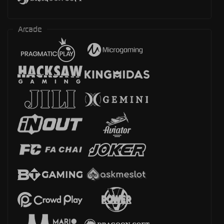
Arcade