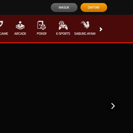
MASUK
DAFTAR
 GAME
ARCADE
POKER
E-SPORTS
SABUNG AYAM
PROMOSI