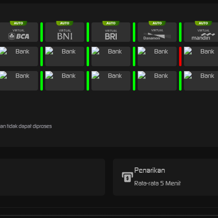
an tidak dapat diproses
Penarikan
Rata-rata 5 Menit