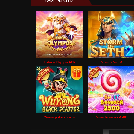
GAME POPULER
Gates of Olympus POP
Storm of Seth 2
Wukong - Black Scatter
Sweet Bonanza 2500