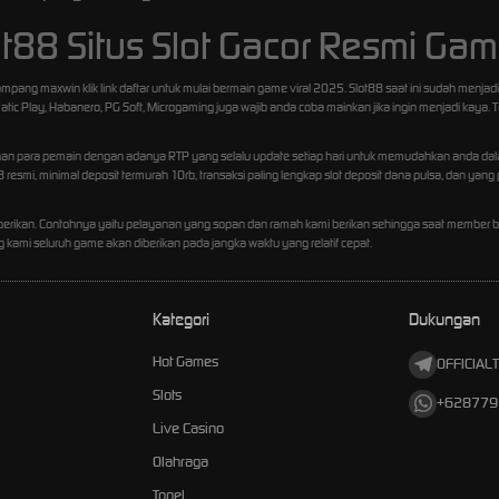
Slot88 Situs Slot Gacor Resmi
mpang maxwin klik link daftar untuk mulai bermain game viral 2025. Slot88 saat ini sudah menjad
agmatic Play, Habanero, PG Soft, Microgaming juga wajib anda coba mainkan jika ingin menjadi k
dahan para pemain dengan adanya RTP yang selalu update setiap hari untuk memudahkan anda dala
 resmi, minimal deposit termurah 10rb, transaksi paling lengkap slot deposit dana pulsa, dan ya
erikan. Contohnya yaitu pelayanan yang sopan dan ramah kami berikan sehingga saat member 
kami seluruh game akan diberikan pada jangka waktu yang relatif cepat.
Kategori
Dukungan
Hot Games
OFFICIAL
Slots
+628779
Live Casino
Olahraga
Togel