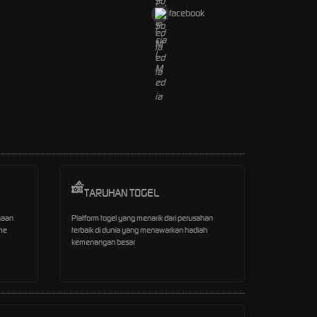
facebook
TARUHAN TOGEL
haan
Platform togel yang menarik dari perusahan
ame
terbaik di dunia yang menawarkan hadiah
kemenangan besar