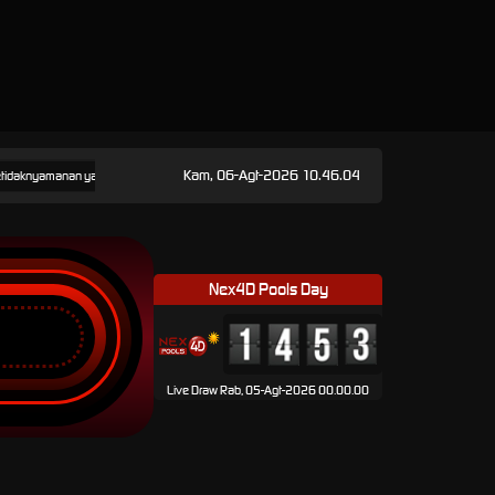
Kam, 06-Agt-2026 10.46.04
nyamanan yang mungkin ditimbulkan.
Pemeliharaan Terjadwal: MarbleX pada 31-Jul-2026 dari 
Nex4D Pools Day
Live Draw Rab, 05-Agt-2026 00.00.00