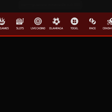
 GAMES
SLOTS
LIVE CASINO
OLAHRAGA
TOGEL
RACE
CRASH
niw****ya Berhasil Withdraw IDR 235.000