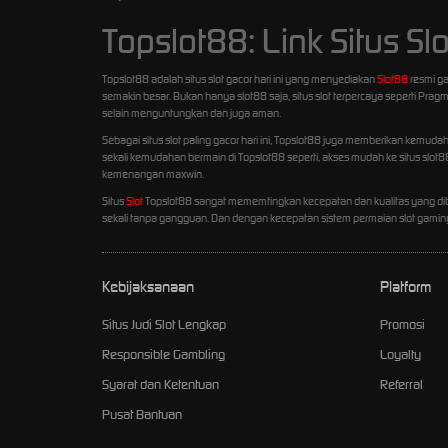
Topslot88: Link Situs 
Topslot88 adalah situs slot gacor hari ini yang menyediakan
Slot88
resmi ga
semakin besar. Bukan hanya slot88 saja, situs slot terpercaya seperti Pr
selain menguntungkan dan juga aman.
Sebagai situs slot paling gacor hari ini, Topslot88 juga memberikan kemu
sekali kemudahan bermain di Topslot88 seperti, akses mudah ke situs slot88
kemenangan maxwin.
Situs
Slot
Topslot88 sangat mememtingkan kecepatan dan kualitas yang dib
sekali tanpa gangguan. Dan dengan kecepatan sistem permaian slot gaming 
Kebijaksanaan
Platform
Situs Judi Slot Lengkap
Promosi
Responsible Gambling
Loyalty
Syarat dan Ketentuan
Referral
Pusat Bantuan